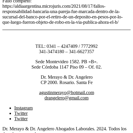
Fallo completo:
https://aldiaargentina.microjuris.com/2021/08/17/fallos-
responsabilidad-bancaria-una-pareja-fue-marcada-dentro-de-la-
sucursal-del-banco-por-el-retiro-de-un-deposito-en-pesos-por-lo-
que-luego-fueron-objeto-de-robo-en-la-via-publica-ahora-el-b/
TEL: 0341 – 4247409 / 7772992
341-3474180 – 341-6627357
Sede Montevideo 1582. PB «B».
Sede Córdoba 1147 Piso 09 – Of. 02.
Dr. Merayo & Dr. Angelero
CP 2000. Rosario. Santa Fe
agustinmerayo@hotmail.com
drangelero@gmail.com
Instagram
Twitter
Twitter
Dr. Merayo & Dr. Angelero Abogados Laborales. 2024. Todos los