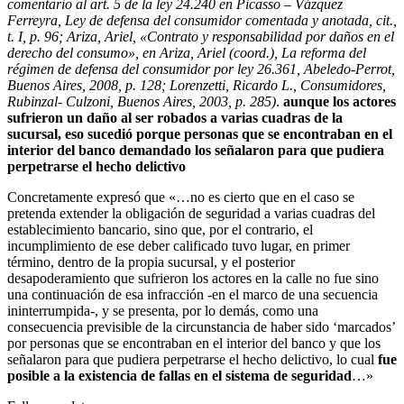
comentario al art. 5 de la ley 24.240 en Picasso – Vázquez
Ferreyra, Ley de defensa del consumidor comentada y anotada, cit.,
t. I, p. 96; Ariza, Ariel, «Contrato y responsabilidad por daños en el
derecho del consumo», en Ariza, Ariel (coord.), La reforma del
régimen de defensa del consumidor por ley 26.361, Abeledo-Perrot,
Buenos Aires, 2008, p. 128; Lorenzetti, Ricardo L., Consumidores,
Rubinzal- Culzoni, Buenos Aires, 2003, p. 285)
.
aunque los actores
sufrieron un daño al ser robados a varias cuadras de la
sucursal, eso sucedió porque personas que se encontraban en el
interior del banco demandado los señalaron para que pudiera
perpetrarse el hecho delictivo
Concretamente expresó que «…no es cierto que en el caso se
pretenda extender la obligación de seguridad a varias cuadras del
establecimiento bancario, sino que, por el contrario, el
incumplimiento de ese deber calificado tuvo lugar, en primer
término, dentro de la propia sucursal, y el posterior
desapoderamiento que sufrieron los actores en la calle no fue sino
una continuación de esa infracción -en el marco de una secuencia
ininterrumpida-, y se presenta, por lo demás, como una
consecuencia previsible de la circunstancia de haber sido ‘marcados’
por personas que se encontraban en el interior del banco y que los
señalaron para que pudiera perpetrarse el hecho delictivo, lo cual
fue
posible a la existencia de fallas en el sistema de seguridad
…»