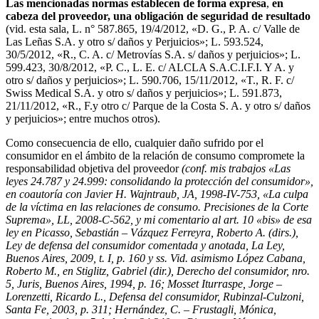
Las mencionadas normas establecen de forma expresa
,
en
cabeza del proveedor, una obligación de seguridad de resultado
(vid. esta sala, L. n° 587.865, 19/4/2012, «D. G., P. A. c/ Valle de
Las Leñas S.A. y otro s/ daños y Perjuicios»; L. 593.524,
30/5/2012, «R., C. A. c/ Metrovías S.A. s/ daños y perjuicios»; L.
599.423, 30/8/2012, «P. C., L. E. c/ ALCLA S.A.C.I.F.I. Y A. y
otro s/ daños y perjuicios»; L. 590.706, 15/11/2012, «T., R. F. c/
Swiss Medical S.A. y otro s/ daños y perjuicios»; L. 591.873,
21/11/2012, «R., F.y otro c/ Parque de la Costa S. A. y otro s/ daños
y perjuicios»; entre muchos otros).
Como consecuencia de ello, cualquier daño sufrido por el
consumidor en el ámbito de la relación de consumo compromete la
responsabilidad objetiva del proveedor
(conf. mis trabajos «Las
leyes 24.787 y 24.999: consolidando la protección del consumidor»,
en coautoría con Javier H. Wajntraub, JA, 1998-IV-753, «La culpa
de la víctima en las relaciones de consumo. Precisiones de la Corte
Suprema», LL, 2008-C-562, y mi comentario al art. 10 «bis» de esa
ley en Picasso, Sebastián – Vázquez Ferreyra, Roberto A. (dirs.),
Ley de defensa del consumidor comentada y anotada, La Ley,
Buenos Aires, 2009, t. I, p. 160 y ss. Vid. asimismo López Cabana,
Roberto M., en Stiglitz, Gabriel (dir.), Derecho del consumidor, nro.
5, Juris, Buenos Aires, 1994, p. 16; Mosset Iturraspe, Jorge –
Lorenzetti, Ricardo L., Defensa del consumidor, Rubinzal-Culzoni,
Santa Fe, 2003, p. 311; Hernández, C. – Frustagli, Mónica,