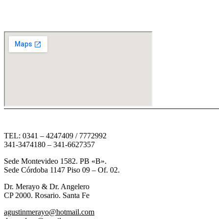
agustinmerayo@hotmail.com
drangelero@gmail.com
TEL: 0341 – 4247409 / 7772992
341-3474180 – 341-6627357
Sede Montevideo 1582. PB «B».
Sede Córdoba 1147 Piso 09 – Of. 02.
Dr. Merayo & Dr. Angelero
CP 2000. Rosario. Santa Fe
agustinmerayo@hotmail.com